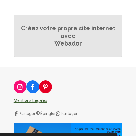
Créez votre propre site internet
avec
Webador
I
F
P
n
a
i
s
c
n
Mentions Légales
t
e
t
a
b
e
Partager
Épingler
Partager
g
o
r
r
o
e
a
k
s
m
t