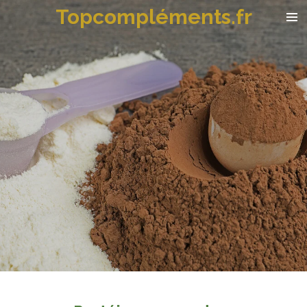
Topcompléments.fr
Passer
au
contenu
principal