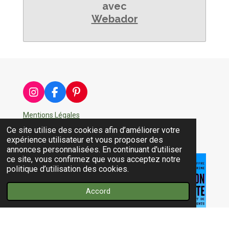
avec
Webador
I
F
P
n
a
i
s
c
n
Mentions Légales
t
e
t
Ce site utilise des cookies afin d’améliorer votre
a
b
e
Partager
Épingler
Partager
expérience utilisateur et vous proposer des
g
o
r
annonces personnalisées. En continuant d'utiliser
r
o
e
ce site, vous confirmez que vous acceptez notre
a
k
s
politique d’utilisation des cookies.
m
t
Accord
© 2023 - 2026 Topcompléments.fr