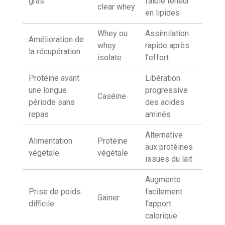
gras
faible teneur
clear whey
en lipides
Whey ou
Assimilation
Amélioration de
whey
rapide après
la récupération
isolate
l'effort
Protéine avant
Libération
une longue
progressive
Caséine
période sans
des acides
repas
aminés
Alternative
Alimentation
Protéine
aux protéines
végétale
végétale
issues du lait
Augmente
Prise de poids
facilement
Gainer
difficile
l'apport
calorique