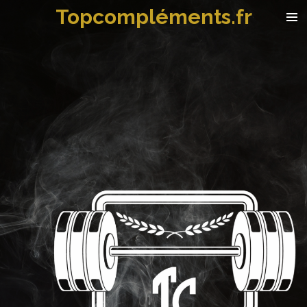
Topcompléments.fr
Passer
au
contenu
principal