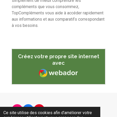
simplement de mieux comprendre les
compléments que vous consommez,
TopCompléments vous aide à accéder rapidement
aux informations et aux comparatifs correspondant
à vos besoins.
Créez votre propre site internet
avec
Webador
I
F
P
Ce site utilise des cookies afin d’améliorer votre
n
a
i