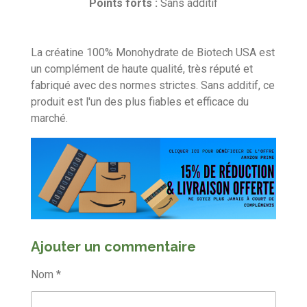
e
e
e
e
e
v
o
Points forts :
Sans additif
a
n
s
s
s
s
l
:
u
5
La créatine 100% Monohydrate de Biotech USA est
a
t
é
un complément de haute qualité, très réputé et
i
t
fabriqué avec des normes strictes. Sans additif, ce
o
o
produit est l'un des plus fiables et efficace du
n
i
marché.
l
e
s
Ajouter un commentaire
Nom *