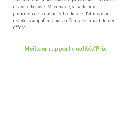
n
t
et son efficacité. Micronisée, la taille des
o
particules de créatine est réduite et l'absorption
i
est alors amplifiée pour profiter pleinement de ses
l
effets.
e
s
Meilleur rapport qualité/Prix