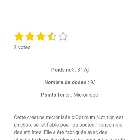
1
2
3
4
5
E
É
n
v
é
é
é
é
é
v
2 votes
a
o
t
t
t
t
t
l
y
o
o
o
o
o
e
u
Poids net :
r
317g
a
i
i
i
i
i
l
t
'
Nombre de doses :
93
l
l
l
l
l
i
é
e
e
e
e
e
v
o
Points forts :
Micronisée
a
n
s
s
s
s
l
:
u
3
Cette créatine micronisée d'Optimum Nutrition est
a
t
.
un choix sûr et fiable pour les soutenir l'ensemble
i
5
des athlètes. Elle a été fabriquée avec des
o
é
standards de qualité élevés garantissant sa pureté