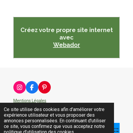
Créez votre propre site internet
avec
Webador
I
F
P
n
a
i
s
c
n
Mentions Légales
t
e
t
Ce site utilise des cookies afin d’améliorer votre
a
b
e
Partager
Épingler
Partager
expérience utilisateur et vous proposer des
g
o
r
annonces personnalisées. En continuant d'utiliser
r
o
e
ce site, vous confirmez que vous acceptez notre
a
k
s
politique d’utilisation des cookies.