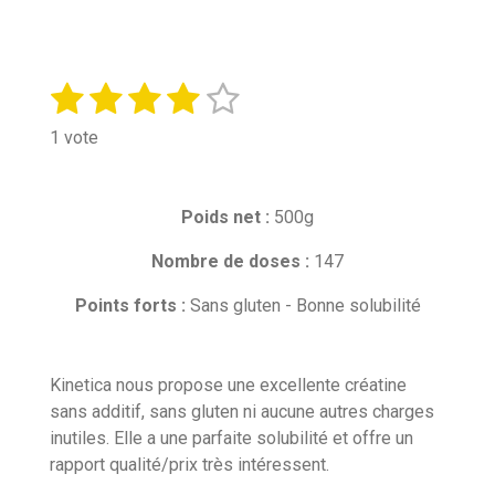
1
2
3
4
5
E
É
n
v
é
é
é
é
é
v
1 vote
a
o
t
t
t
t
t
l
y
o
o
o
o
o
e
u
Poids net :
r
500g
a
i
i
i
i
i
l
t
'
Nombre de doses :
147
l
l
l
l
l
i
é
e
e
e
e
e
v
o
Points forts :
Sans gluten - Bonne solubilité
a
n
s
s
s
s
l
:
u
4
Kinetica nous propose une excellente créatine
a
t
é
sans additif, sans gluten ni aucune autres charges
i
t
inutiles. Elle a une parfaite solubilité et offre un
o
o
rapport qualité/prix très intéressent.
n
i