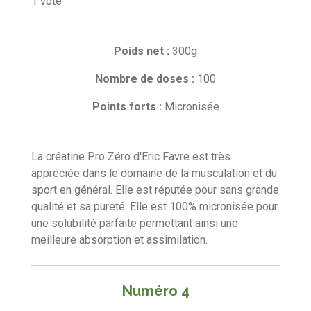
1 vote
a
o
t
t
t
t
t
l
y
o
o
o
o
o
e
u
Poids net :
r
300g
a
i
i
i
i
i
l
t
'
Nombre de doses :
100
l
l
l
l
l
i
é
e
e
e
e
e
v
o
Points forts :
Micronisée
a
n
s
s
s
s
l
:
u
4
La créatine Pro Zéro d'Eric Favre est très
a
t
é
appréciée dans le domaine de la musculation et du
i
t
sport en général. Elle est réputée pour sans grande
o
o
qualité et sa pureté. Elle est 100% micronisée pour
n
i
une
solubilité parfaite permettant ainsi une
l
meilleure absorption et assimilation
.
e
s
Numéro 4