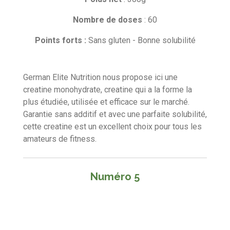
a
i
i
i
i
i
l
t
'
Nombre de doses
: 60
l
l
l
l
l
i
é
e
e
e
e
e
v
o
Points forts :
Sans gluten - Bonne solubilité
a
n
s
s
s
s
l
:
u
2
German Elite Nutrition nous propose ici une
a
t
é
creatine monohydrate, creatine qui a la forme la
i
t
plus étudiée, utilisée et efficace sur le marché.
o
o
Garantie sans additif et avec une parfaite solubilité,
n
i
cette creatine est un excellent choix pour tous les
l
amateurs de fitness.
e
s
Numéro 5