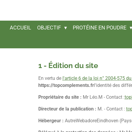
Passer
au
contenu
ACCUEIL
OBJECTIF
PROTÉINE EN POUDRE
principal
1 - Édition du site
En vertu de
l'article 6 de la loi n° 2004-575 d
https://topcomplements.fr
l'identité des diff
Propriétaire du site :
Mr Léo.M
- Contact :
top
Directeur de la publication :
M.
- Contact :
to
Hébergeur :
Autre
Webadore
Eindhoven (Pays-