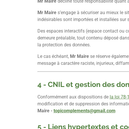
Mr Maire
décline toute responsabilité quant à
Mr Maire
s’engage à sécuriser au mieux le si
indésirables sont importées et installées sur 
Des espaces interactifs (espace contact ou co
demeure préalable, tout contenu déposé dans ce
la protection des données.
Le cas échéant,
Mr Maire
se réserve égalemen
message à caractère raciste, injurieux, diffam
4 - CNIL et gestion des do
Conformément aux dispositions de
la loi 78
modification et de suppression des informati
Maire -
topicomplements@gmail.com
5 - Liens hypertextes et co