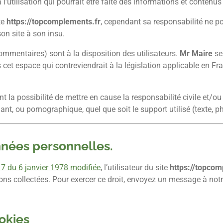
 l’utilisation qui pourrait être faite des informations et contenu
te
https://topcomplements.fr
, cependant sa responsabilité ne p
son site à son insu.
mmentaires) sont à la disposition des utilisateurs.
Mr Maire
se
t espace qui contreviendrait à la législation applicable en Fran
t la possibilité de mettre en cause la responsabilité civile et/ou
ant, ou pornographique, quel que soit le support utilisé (texte, p
nnées personnelles.
-17 du 6 janvier 1978 modifiée
, l’utilisateur du site
https://topcom
ons collectées. Pour exercer ce droit, envoyez un message à not
okies