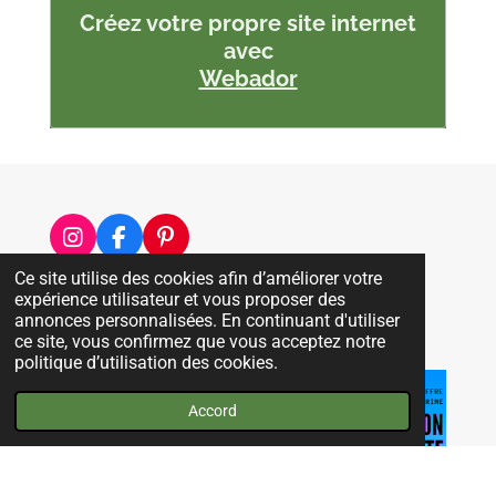
Créez votre propre site internet
avec
Webador
I
F
P
n
a
i
Ce site utilise des cookies afin d’améliorer votre
s
c
n
Mentions Légales
expérience utilisateur et vous proposer des
t
e
t
annonces personnalisées. En continuant d'utiliser
a
b
e
Partager
Épingler
Partager
ce site, vous confirmez que vous acceptez notre
g
o
r
politique d’utilisation des cookies.
r
o
e
a
k
s
Accord
m
t