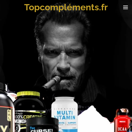
Topcompléments.fr
Passer
au
contenu
principal