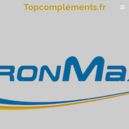
Topcompléments.fr
Passer
au
contenu
principal