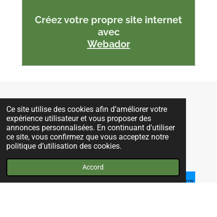
Créez votre propre site internet
avec
Webador
Ce site utilise des cookies afin d’améliorer votre
I
F
P
expérience utilisateur et vous proposer des
n
a
i
annonces personnalisées. En continuant d'utiliser
s
c
n
Mentions Légales
ce site, vous confirmez que vous acceptez notre
t
e
t
politique d’utilisation des cookies.
a
b
e
Partager
Épingler
Partager
g
o
r
Accord
r
o
e
a
k
s
m
t