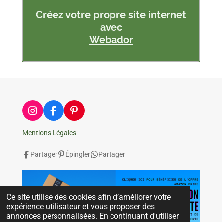
Créez votre propre site internet
avec
Webador
I
F
P
n
a
i
s
c
n
Mentions Légales
t
e
t
a
b
e
Partager
Épingler
Partager
g
o
r
r
o
e
a
k
s
m
t
Ce site utilise des cookies afin d’améliorer votre
expérience utilisateur et vous proposer des
annonces personnalisées. En continuant d'utiliser