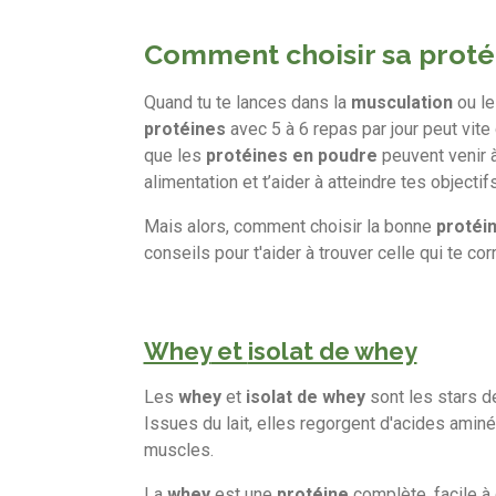
Comment choisir sa proté
Quand tu te lances dans la
musculation
ou l
protéines
avec 5 à 6 repas par jour peut vite 
que les
protéines en poudre
peuvent venir 
alimentation et t’aider à atteindre tes objectifs
Mais alors, comment choisir la bonne
protéi
conseils pour t'aider à trouver celle qui te co
Whey
et
isolat de whey
Les
whey
et
isolat
de
whey
sont
les
stars
d
Issues
du
lait,
elles
regorgent
d'acides
amin
muscles.
La
whey
est
une
protéine
complète,
facile
à