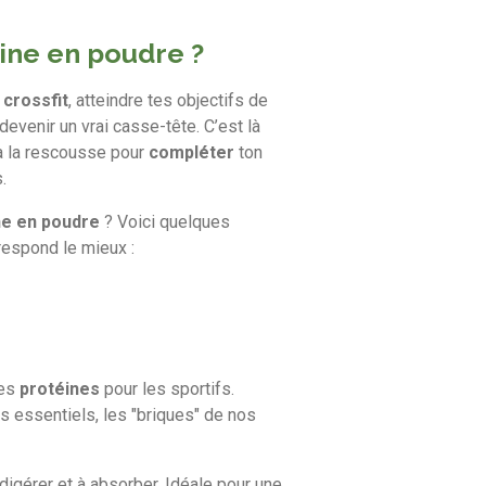
ine en poudre ?
e
crossfit
, atteindre tes objectifs de
devenir un vrai casse-tête. C’est là
à la rescousse pour
compléter
ton
.
ne en poudre
? Voici quelques
rrespond le mieux :
es
protéines
pour
les
sportifs.
és
essentiels,
les
"briques"
de
nos
digérer
et
à
absorber.
Idéale
pour
une