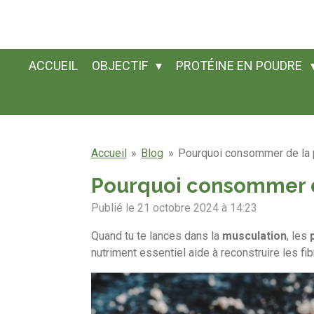
Passer
au
contenu
ACCUEIL
OBJECTIF
PROTÉINE EN POUDRE
principal
Accueil
»
Blog
»
Pourquoi consommer de la 
Pourquoi consommer d
Publié le 21 octobre 2024 à 14:23
Quand
tu
te
lances
dans
la
musculation
,
les
nutriment
essentiel
aide
à
reconstruire
les
fi