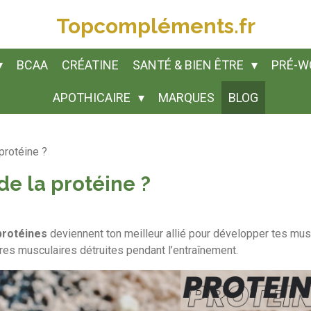
Topcompléments.fr
BCAA
CRÉATINE
SANTÉ & BIEN ÊTRE
PRÉ-W
APOTHICAIRE
MARQUES
BLOG
protéine ?
e la protéine ?
protéines
deviennent
ton
meilleur
allié
pour
développer
tes
mus
bres
musculaires
détruites
pendant
l’entraînement.