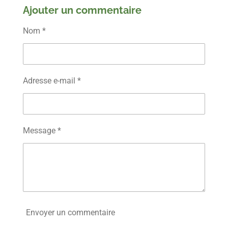
r
r
r
r
Ajouter un commentaire
t
t
t
t
a
a
a
a
g
g
g
g
Nom *
e
e
e
e
r
r
r
r
Adresse e-mail *
Message *
Envoyer un commentaire