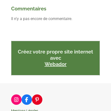
Commentaires
Il n'y a pas encore de commentaire.
Créez votre propre site internet
avec
Webador
I
F
P
n
a
i
s
c
n
Mentions Légales