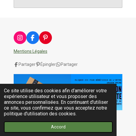
I
F
P
n
a
i
s
c
n
Mentions Légales
t
e
t
a
b
e
Partager
Épingler
Partager
g
o
r
r
o
e
a
k
s
m
t
Ce site utilise des cookies afin d’améliorer votre
expérience utilisateur et vous proposer des
annonces personnalisées. En continuant d'utiliser
ce site, vous confirmez que vous acceptez notre
politique d’utilisation des cookies.
© 2023 - 2026 Topcompléments.fr
Propulsé par
Webador
Accord